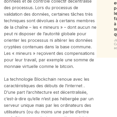
données et de contrôle collectif décentralisé
e
des processus. Lors du processus de
p
l
validation des données, certaines tâches très
f
techniques sont dévolues à certains membres
à
de la chaîne – les « mineurs » – dont aucun ne
s
peut ni disposer de l’autorité globale pour
q
orienter les processus ni altérer les données
J
C
cryptées contenues dans la base commune.
a
Les « mineurs » reçoivent des compensations
pour leur travail, par exemple une somme de
monnaie virtuelle comme le bitcoin.
La technologie Blockchain renoue avec les
caractéristiques des débuts de l’internet .
D’une part l’architecture est décentralisée,
c’est-à-dire qu’elle n’est pas hébergée par un
serveur unique mais par les ordinateurs des
utilisateurs (ou du moins une partie d’entre