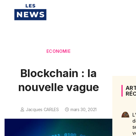
ECONOMIE
Blockchain : la
nouvelle vague
ART
RÉ
Jacques CARLES
mars 30, 2021
L
d
s
v