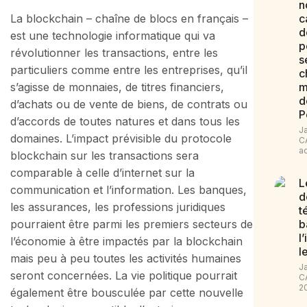
n
La blockchain – chaîne de blocs en français –
c
d
est une technologie informatique qui va
p
révolutionner les transactions, entre les
s
particuliers comme entre les entreprises, qu’il
c
s’agisse de monnaies, de titres financiers,
m
d
d’achats ou de vente de biens, de contrats ou
P
d’accords de toutes natures et dans tous les
J
domaines. L’impact prévisible du protocole
C
a
blockchain sur les transactions sera
comparable à celle d’internet sur la
L
communication et l’information. Les banques,
d
les assurances, les professions juridiques
t
pourraient être parmi les premiers secteurs de
b
l
l’économie à être impactés par la blockchain
l
mais peu à peu toutes les activités humaines
J
seront concernées. La vie politique pourrait
C
2
également être bousculée par cette nouvelle