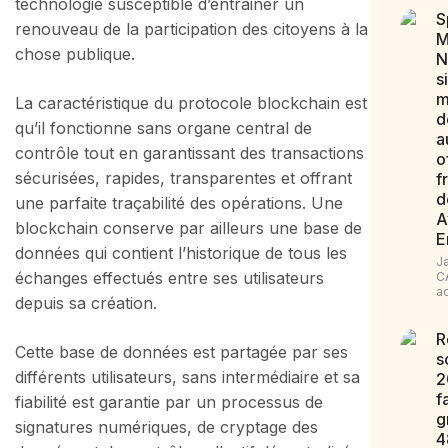
technologie susceptible d’entrainer un
S
renouveau de la participation des citoyens à la
M
chose publique.
N
s
m
La caractéristique du protocole blockchain est
d
qu’il fonctionne sans organe central de
a
contrôle tout en garantissant des transactions
o
sécurisées, rapides, transparentes et offrant
f
d
une parfaite traçabilité des opérations. Une
A
blockchain conserve par ailleurs une base de
E
données qui contient l’historique de tous les
J
échanges effectués entre ses utilisateurs
C
a
depuis sa création.
R
Cette base de données est partagée par ses
s
différents utilisateurs, sans intermédiaire et sa
2
f
fiabilité est garantie par un processus de
g
signatures numériques, de cryptage des
4